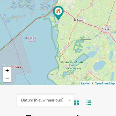
+
−
Leaflet
| ©
OpenStreetMap
Datum (nieuw naar oud)