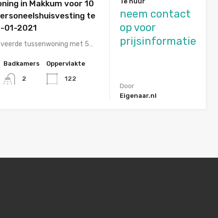
Te huur
ning in Makkum voor 10
neem contact
ersoneelshuisvesting te
op voor
1-01-2021
prijsinformatie
oveerde tussenwoning met 5…
Badkamers
Oppervlakte
122
2
Door
Eigenaar.nl