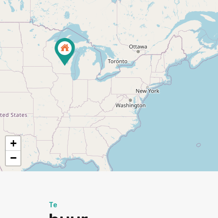
+
−
Te