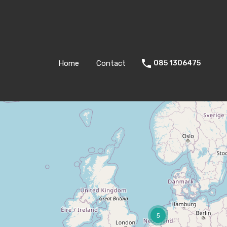
Home
Contact
085 1306475
5