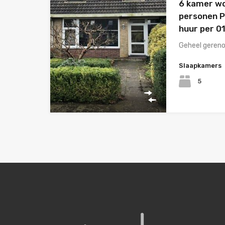
6 kamer wo
personen P
huur per 0
Geheel geren
Slaapkamers
5