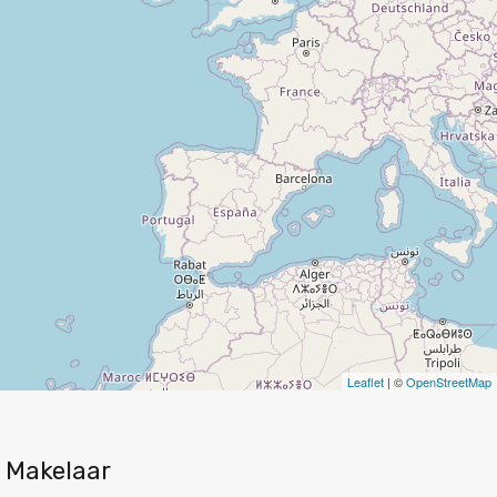
Leaflet
| ©
OpenStreetMap
Makelaar