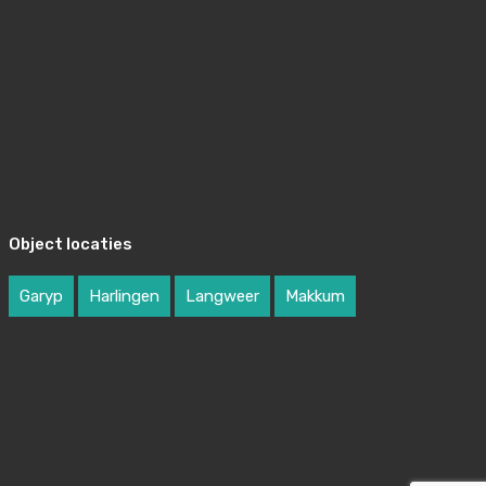
Object locaties
Garyp
Harlingen
Langweer
Makkum