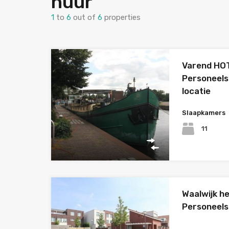
huur
1
to
6
out of
6
properties
Varend HO
Personeels
locatie
Slaapkamers
11
Waalwijk he
Personeels