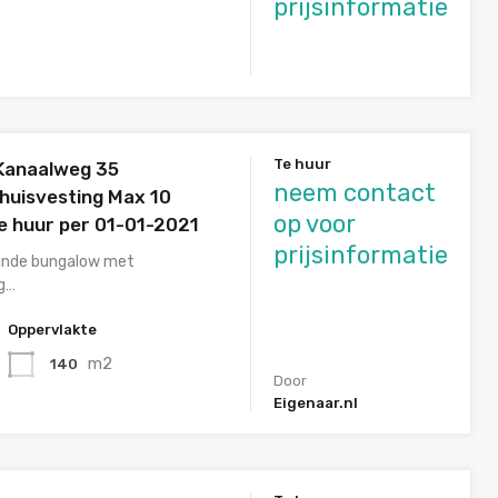
prijsinformatie
Te huur
 Kanaalweg 35
neem contact
huisvesting Max 10
op voor
e huur per 01-01-2021
prijsinformatie
aande bungalow met
ng…
Oppervlakte
m2
140
Door
Eigenaar.nl